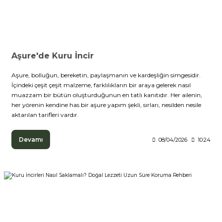
Aşure'de Kuru İncir
Aşure, bolluğun, bereketin, paylaşmanın ve kardeşliğin simgesidir.
İçindeki çeşit çeşit malzeme, farklılıkların bir araya gelerek nasıl
muazzam bir bütün oluşturduğunun en tatlı kanıtıdır. Her ailenin,
her yörenin kendine has bir aşure yapım şekli, sırları, nesilden nesile
aktarılan tarifleri vardır.
Devamı
08/04/2026
10:24