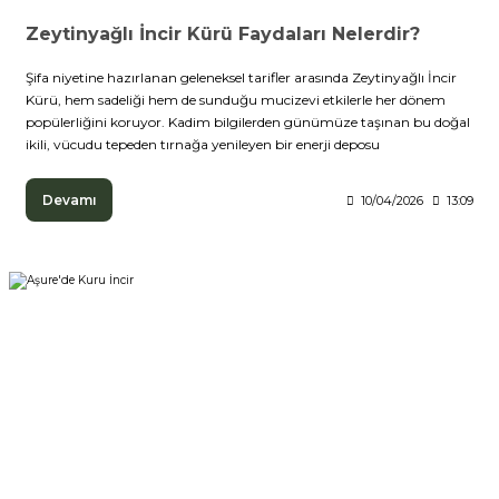
Zeytinyağlı İncir Kürü Faydaları Nelerdir?
Şifa niyetine hazırlanan geleneksel tarifler arasında Zeytinyağlı İncir
Kürü, hem sadeliği hem de sunduğu mucizevi etkilerle her dönem
popülerliğini koruyor. Kadim bilgilerden günümüze taşınan bu doğal
ikili, vücudu tepeden tırnağa yenileyen bir enerji deposu
Devamı
10/04/2026
13:09