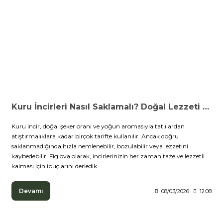
Kuru İncirleri Nasıl Saklamalı? Doğal Lezzeti Uzun Süre Koruma Rehberi
Kuru incir, doğal şeker oranı ve yoğun aromasıyla tatlılardan
atıştırmalıklara kadar birçok tarifte kullanılır. Ancak doğru
saklanmadığında hızla nemlenebilir, bozulabilir veya lezzetini
kaybedebilir. Figlova olarak, incirlerinizin her zaman taze ve lezzetli
kalması için ipuçlarını derledik.
Devamı
08/03/2026
12:08