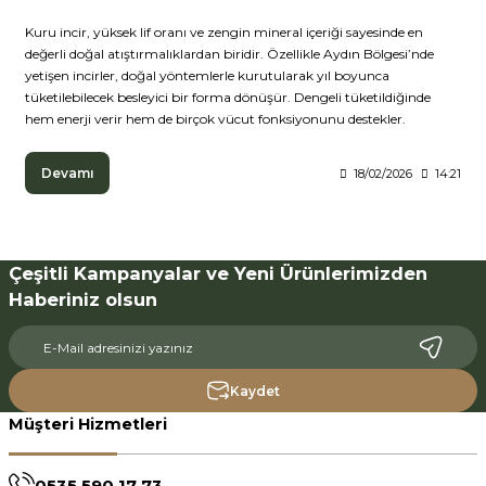
Kuru incir, yüksek lif oranı ve zengin mineral içeriği sayesinde en
değerli doğal atıştırmalıklardan biridir. Özellikle Aydın Bölgesi’nde
yetişen incirler, doğal yöntemlerle kurutularak yıl boyunca
tüketilebilecek besleyici bir forma dönüşür. Dengeli tüketildiğinde
hem enerji verir hem de birçok vücut fonksiyonunu destekler.
Devamı
18/02/2026
14:21
Çeşitli Kampanyalar ve Yeni Ürünlerimizden
Haberiniz olsun
Kaydet
Müşteri Hizmetleri
0535 590 17 73