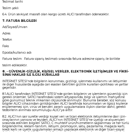
Teslimat tarihi
Teslim şekli
6.4. Ürün sevkiyat masrafı olan kargo ücreti ALICI tarafından ödenecektir.
7. FATURA BİLGİLERİ
Ad/Soyad/Unvan
Adres
Telefon
Faks
Eposta/kullanıcı adı
Fatura teslim : Fatura sipariş teslimatı sırasında fatura adresine sipariş ile birlikte
teslim edilecektir.
8. - GÜVENLİK-GİZLİLİK, KİŞİSEL VERİLER, ELEKTRONİK İLETİŞİMLER VE FİKRİ-
SINAİ HAKLAR İLE İLGİLİ KURALLAR
INTERNET SİTESİ'nde bilgilerin korunması, gizliliği, işlenmesi-kullanımı ve iletişimler
ile diğer hususlarda aşağıda cari esasları belirtilen gizlilik kuralları-politikası ve şartlar
geçerlidir.
8.1.ALICI tarafından İNTERNET SİTESİ'nde girilen bilgilerin ve işlemlerin güvenliği için
gerekli önlemler, SATICI tarafındaki sistem altyapısında, bilgi ve işlemin mahiyetine
göre günümüz teknik imkanları ölçüsünde alınmıştır. Bununla beraber, söz konusu
bilgiler ALICI cihazından girildiğinden ALICI tarafında korunmaları ve ilgisiz kişilerce
erişilememesi için, virüs ve benzeri zararlı uygulamalara ilişkin olanlar dahil, gerekli
tedbirlerin alınması sorumluluğu ALICI'ya aittir.
8.2. ALICI'nın sair suretle verdiği kişisel veri ve ticari elektronik iletişimlerine dair izin-
onaylarının yanısıra ve teyiden; ALICI'nın İNTERNET SİTESİ'ne üyeliği ve alışverişleri
sırasında edinilen bilgileri SATICI, C muhtelif ürün/hizmetlerin sağlanması ve her türlü
bilgilendirme, reklam-tanıtım, iletişim, promosyon, satış, pazarlama, mağaza kartı,
kredi kartı ve üyelik uygulamaları amaçlı yapılacak elektronik ve diğer ticari-sosyal