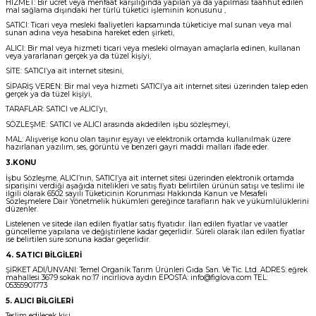
HİZMET: Bir ücret veya menfaat karşılığında yapılan ya da yapılması taahhüt edilen
mal sağlama dışındaki her türlü tüketici işleminin konusunu ,
SATICI: Ticari veya mesleki faaliyetleri kapsamında tüketiciye mal sunan veya mal
sunan adına veya hesabına hareket eden şirketi,
ALICI: Bir mal veya hizmeti ticari veya mesleki olmayan amaçlarla edinen, kullanan
veya yararlanan gerçek ya da tüzel kişiyi,
SİTE: SATICI’ya ait internet sitesini,
SİPARİŞ VEREN: Bir mal veya hizmeti SATICI’ya ait internet sitesi üzerinden talep eden
gerçek ya da tüzel kişiyi,
TARAFLAR: SATICI ve ALICI’yı,
SÖZLEŞME: SATICI ve ALICI arasında akdedilen işbu sözleşmeyi,
MAL: Alışverişe konu olan taşınır eşyayı ve elektronik ortamda kullanılmak üzere
hazırlanan yazılım, ses, görüntü ve benzeri gayri maddi malları ifade eder.
3.KONU
İşbu Sözleşme, ALICI’nın, SATICI’ya ait internet sitesi üzerinden elektronik ortamda
siparişini verdiği aşağıda nitelikleri ve satış fiyatı belirtilen ürünün satışı ve teslimi ile
ilgili olarak 6502 sayılı Tüketicinin Korunması Hakkında Kanun ve Mesafeli
Sözleşmelere Dair Yönetmelik hükümleri gereğince tarafların hak ve yükümlülüklerini
düzenler.
Listelenen ve sitede ilan edilen fiyatlar satış fiyatıdır. İlan edilen fiyatlar ve vaatler
güncelleme yapılana ve değiştirilene kadar geçerlidir. Süreli olarak ilan edilen fiyatlar
ise belirtilen süre sonuna kadar geçerlidir.
4. SATICI BİLGİLERİ
ŞİRKET ADI/UNVANI: Temel Organik Tarım Ürünleri Gıda San. Ve Tic. Ltd. ADRES: eğrek
mahallesi 3679 sokak no:17 incirliova aydın EPOSTA: info@figlova.com TEL:
05355901773
5. ALICI BİLGİLERİ
Teslim edilecek kişi