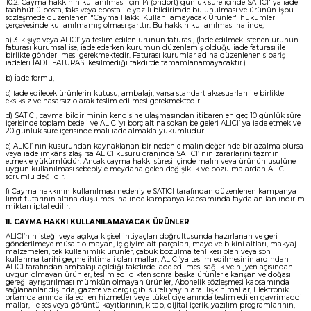
10.2. Cayma hakkının kullanılması için 14 (ondört) günlük süre içinde SATICI' ya iadeli
taahhütlü posta, faks veya eposta ile yazılı bildirimde bulunulması ve ürünün işbu
sözleşmede düzenlenen "Cayma Hakkı Kullanılamayacak Ürünler" hükümleri
çerçevesinde kullanılmamış olması şarttır. Bu hakkın kullanılması halinde,
a) 3. kişiye veya ALICI’ ya teslim edilen ürünün faturası, (İade edilmek istenen ürünün
faturası kurumsal ise, iade ederken kurumun düzenlemiş olduğu iade faturası ile
birlikte gönderilmesi gerekmektedir. Faturası kurumlar adına düzenlenen sipariş
iadeleri İADE FATURASI kesilmediği takdirde tamamlanamayacaktır.)
b) İade formu,
c) İade edilecek ürünlerin kutusu, ambalajı, varsa standart aksesuarları ile birlikte
eksiksiz ve hasarsız olarak teslim edilmesi gerekmektedir.
d) SATICI, cayma bildiriminin kendisine ulaşmasından itibaren en geç 10 günlük süre
içerisinde toplam bedeli ve ALICI’yı borç altına sokan belgeleri ALICI’ ya iade etmek ve
20 günlük süre içerisinde malı iade almakla yükümlüdür.
e) ALICI’ nın kusurundan kaynaklanan bir nedenle malın değerinde bir azalma olursa
veya iade imkânsızlaşırsa ALICI kusuru oranında SATICI’ nın zararlarını tazmin
etmekle yükümlüdür. Ancak cayma hakkı süresi içinde malın veya ürünün usulüne
uygun kullanılması sebebiyle meydana gelen değişiklik ve bozulmalardan ALICI
sorumlu değildir.
f) Cayma hakkının kullanılması nedeniyle SATICI tarafından düzenlenen kampanya
limit tutarının altına düşülmesi halinde kampanya kapsamında faydalanılan indirim
miktarı iptal edilir.
11. CAYMA HAKKI KULLANILAMAYACAK ÜRÜNLER
ALICI’nın isteği veya açıkça kişisel ihtiyaçları doğrultusunda hazırlanan ve geri
gönderilmeye müsait olmayan, iç giyim alt parçaları, mayo ve bikini altları, makyaj
malzemeleri, tek kullanımlık ürünler, çabuk bozulma tehlikesi olan veya son
kullanma tarihi geçme ihtimali olan mallar, ALICI’ya teslim edilmesinin ardından
ALICI tarafından ambalajı açıldığı takdirde iade edilmesi sağlık ve hijyen açısından
uygun olmayan ürünler, teslim edildikten sonra başka ürünlerle karışan ve doğası
gereği ayrıştırılması mümkün olmayan ürünler, Abonelik sözleşmesi kapsamında
sağlananlar dışında, gazete ve dergi gibi süreli yayınlara ilişkin mallar, Elektronik
ortamda anında ifa edilen hizmetler veya tüketiciye anında teslim edilen gayrimaddi
mallar, ile ses veya görüntü kayıtlarının, kitap, dijital içerik, yazılım programlarının,