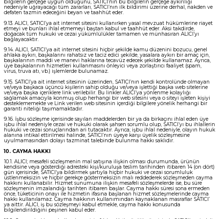
bilgilerin gerçeğe uygun olduğunu, SATICI’nın bu bilgilerin gerçeğe aykırılığı
nedeniyle uğrayacağı tüm zararları, SATICI’nın ilk bildirimi üzerine derhal, nakden ve
defaten tazmin edeceğini beyan ve taahhüt eder.
9.13. ALICI, SATICI’ya ait internet sitesini kullanırken yasal mevzuat hükümlerine riayet
etmeyi ve bunları ihlal etmemeyi baştan kabul ve taahhüt eder. Aksi takdirde,
doğacak tüm hukuki ve cezai yükümlülükler tamamen ve münhasıran ALICI’yı
bağlayacaktır.
9.14. ALICI, SATICI’ya ait internet sitesini hiçbir şekilde kamu düzenini bozucu, genel
ahlaka aykırı, başkalarını rahatsız ve taciz edici şekilde, yasalara aykırı bir amaç için,
başkalarının maddi ve manevi haklarına tecavüz edecek şekilde kullanamaz. Ayrıca,
üye başkalarının hizmetleri kullanmasını önleyici veya zorlaştırıcı faaliyet (spam,
virus, truva atı, vb.) işlemlerde bulunamaz.
9.15. SATICI’ya ait internet sitesinin üzerinden, SATICI’nın kendi kontrolünde olmayan
ve/veya başkaca üçüncü kişilerin sahip olduğu ve/veya işlettiği başka web sitelerine
ve/veya başka içeriklere link verilebilir. Bu linkler ALICI’ya yönlenme kolaylığı
sağlamak amacıyla konmuş olup herhangi bir web sitesini veya o siteyi işleten kişiyi
desteklememekte ve Link verilen web sitesinin içerdiği bilgilere yönelik herhangi bir
garanti niteliği taşımamaktadır.
9.16. İşbu sözleşme içerisinde sayılan maddelerden bir ya da birkaçını ihlal eden üye
işbu ihlal nedeniyle cezai ve hukuki olarak şahsen sorumlu olup, SATICI’yı bu ihlallerin
hukuki ve cezai sonuçlarından ari tutacaktır. Ayrıca; işbu ihlal nedeniyle, olayın hukuk
alanına intikal ettirilmesi halinde, SATICI’nın üyeye karşı üyelik sözleşmesine
uyulmamasından dolayı tazminat talebinde bulunma hakkı saklıdır.
10. CAYMA HAKKI
10.1. ALICI; mesafeli sözleşmenin mal satışına ilişkin olması durumunda, ürünün
kendisine veya gösterdiği adresteki kişi/kuruluşa teslim tarihinden itibaren 14 (on dört)
gün içerisinde, SATICI’ya bildirmek şartıyla hiçbir hukuki ve cezai sorumluluk
üstlenmeksizin ve hiçbir gerekçe göstermeksizin malı reddederek sözleşmeden cayma
hakkını kullanabilir. Hizmet sunumuna ilişkin mesafeli sözleşmelerde ise, bu süre
sözleşmenin imzalandığı tarihten itibaren başlar. Cayma hakkı süresi sona ermeden
önce, tüketicinin onayı ile hizmetin ifasına başlanan hizmet sözleşmelerinde cayma
hakkı kullanılamaz. Cayma hakkının kullanımından kaynaklanan masraflar SATICI’
ya aittir. ALICI, iş bu sözleşmeyi kabul etmekle, cayma hakkı konusunda
bilgilendirildiğini peşinen kabul eder.