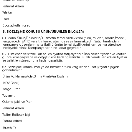
Teslimat Adresi
Telefon
Faks
Eposta/kullanıcı adı
6. SÖZLEŞME KONUSU ÜRÜN/ÜRÜNLER BİLGİLERİ
6.1. Malın /Ürün/Ürünlerin/ Hizmetin temel özelliklerini (türü, miktarı, marka/modeli,
rengi, adedi) SATICI’ya ait internet sitesinde yayınlanmaktadır. Satıcı tarafından
kampanya düzenlenmiş ise ilgili ürünün temel özelliklerini kampanya süresince
inceleyebilirsiniz. Kampanya tarihine kadar geçerlidir.
6.2. Listelenen ve sitede ilan edilen fiyatlar satış fiyatıdır. İlan edilen fiyatlar ve vaatler
güncelleme yapılana ve değiştirilene kadar geçerlidir. Süreli olarak ilan edilen fiyatlar
ise belirtilen süre sonuna kadar geçerlidir.
6.3. Sözleşme konusu mal ya da hizmetin tüm vergiler dâhil satış fiyatı aşağıda
gösterilmiştir.
Ürün AçıklamasıAdetBirim FiyatıAra Toplam
(KDV Dahil)
Kargo Tutarı
Toplam :
Ödeme Şekli ve Planı
Teslimat Adresi
Teslim Edilecek kişi
Fatura Adresi
Sipariş Tarihi