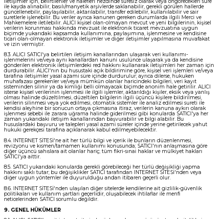
iletişimler için, belirtilenler ve halefleri nezdinde süresiz olarak veya öngörecekleri süre
ile kayda alınabilir, basılı/manyetik arşivlerde saklanabilir, gerekli görülen hallerde
güncellenebilir, paylaşılabilir, aktarılabilir, transfer edilebilir, kullanılabilir ve sair
suretlerle işlenebilir. Bu veriler ayrıca kanunen gereken durumlarda ilgili Merci ve
Mahkemelere iletilebilir. ALICI kişisel olan-olmayan mevcut ve yeni bilgilerinin, kişisel
verilerin korunması hakkında mevzuat ile elektronik ticaret mevzuatına uygun
biçimde yukarıdaki kapsamda kullanımına, paylaşımına, işlenmesine ve kendisine
ticari olan-olmayan elektronik iletişimler ve diğer iletişimler yapılmasına muvafakat
ve izin vermiştir.
8.3. ALICI SATICI'ya belirtilen iletişim kanallarından ulaşarak veri kullanımı-
işlenmelerini ve/veya aynı kanallardan kanuni usulünce ulaşarak ya da kendisine
gönderilen elektronik iletişimlerdeki red hakkını kullanarak iletişimleri her zaman için
durdurabilir. ALICI'nın bu husustaki açık bildirimine göre, kişisel veri işlemleri ve/veya
tarafına iletişimler yasal azami süre içinde durdurulur; ayrıca dilerse, hukuken
muhafazası gerekenler ve/veya mümkün olanlar haricindeki bilgileri, veri kayıt
sisteminden silinir ya da kimliği belli olmayacak biçimde anonim hale getirilir. ALICI
isterse kişisel verilerinin işlenmesi ile ilgili işlemler, aktarıldığı kişiler, eksik veya yanlış
olması halinde düzeltilmesi, düzeltilen bilgilerin ilgili üçüncü kişilere bildirilmesi,
verilerin silinmesi veya yok edilmesi, otomatik sistemler ile analiz edilmesi sureti ile
kendisi aleyhine bir sonucun ortaya çıkmasına itiraz, verilerin kanuna aykırı olarak
işlenmesi sebebi ile zarara uğrama halinde giderilmesi gibi konularda SATICI'ya her
zaman yukarıdaki iletişim kanallarından başvurabilir ve bilgi alabilir. Bu
hususlardaki başvuru ve talepleri yasal azami süreler içinde yerine getirilecek yahut
hukuki gerekçesi tarafına açıklanarak kabul edilmeyebilecektir.
8.4. INTERNET SİTESİ'ne ait her türlü bilgi ve içerik ile bunların düzenlenmesi,
revizyonu ve kısmen/tamamen kullanımı konusunda; SATICI'nın anlaşmasına göre
diğer üçüncü sahıslara ait olanlar hariç; tüm fikri-sınai haklar ve mülkiyet hakları
SATICI'ya aittir.
8.5. SATICI yukarıdaki konularda gerekli görebileceği her türlü değişikliği yapma
hakkını saklı tutar; bu değişiklikler SATICI tarafından INTERNET SİTESİ'nden veya
diğer uygun yöntemler ile duyurulduğu andan itibaren geçerli olur.
8.6. INTERNET SİTESİ'nden ulaşılan diğer sitelerde kendilerine ait gizlilik-güvenlik
politikaları ve kullanım şartları geçerlidir, oluşabilecek ihtilaflar ile menfi
neticelerinden SATICI sorumlu değildir.
9. GENEL HÜKÜMLER