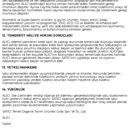
veri kaydedebilme ve veri depolama cihazlarının, bilgisayar sarf malzemelerinin,
ambalajının ALICI tarafından açılmış olması halinde iadesi Yönetmelik gereği
mümkün değildir. Ayrıca Cayma hakkı süresi sona ermeden önce, tüketicinin onayı ile
ifasına başlanan hizmetlere ilişkin cayma hakkının kullanılması da Yönetmelik gereği
mümkün değildir.
Kozmetik ve kişisel bakım ürünleri, iç giyim ürünleri, mayo, bikini, kitap,
kopyalanabilir yazılım ve programlar, DVD, VCD, CD ve kasetler ile kırtasiye sarf
malzemeleri (toner, kartuş, şerit vb.) iade edilebilmesi için ambalajlarının açılmamış,
denenmemiş, bozulmamış ve kullanılmamış olmaları gerekir.
12. TEMERRÜT HALİ VE HUKUKİ SONUÇLARI
ALICI, ödeme işlemlerini kredi kartı ile yaptığı durumda temerrüde düştüğü takdirde,
kart sahibi banka ile arasındaki kredi kartı sözleşmesi çerçevesinde faiz ödeyeceğini ve
bankaya karşı sorumlu olacağını kabul, beyan ve taahhüt eder. Bu durumda ilgili
banka hukuki yollara başvurabilir; doğacak masrafları ve vekâlet ücretini ALICI’dan
talep edebilir ve her koşulda ALICI’nın borcundan dolayı temerrüde düşmesi halinde,
ALICI, borcun gecikmeli ifasından dolayı SATICI’nın uğradığı zarar ve ziyanını
ödeyeceğini kabul, beyan ve taahhüt eder
13. YETKİLİ MAHKEME
İşbu sözleşmeden doğan uyuşmazlıklarda şikayet ve itirazlar, Kanunda belirtilen
parasal sınırlar dâhilinde tüketicinin yerleşim yerinin bulunduğu veya tüketici
işleminin yapıldığı yerdeki tüketici sorunları hakem heyetine veya tüketici
mahkemesine yapılacaktır
14. YÜRÜRLÜK
ALICI, Site üzerinden verdiği siparişe ait ödemeyi gerçekleştirdiğinde işbu sözleşmenin
tüm şartlarını kabul etmiş sayılır. SATICI, siparişin gerçekleşmesi öncesinde işbu
sözleşmenin sitede ALICI tarafından okunup kabul edildiğine dair onay alacak şekilde
gerekli yazılımsal düzenlemeleri yapmakla yükümlüdür.
SATICI: Temel Organik Tarım Ürünleri Gıda San. Ve Tic. Ltd.
ALICI:
TARİH: