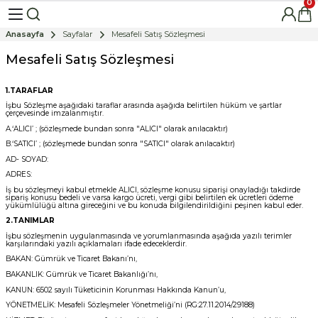
0
Anasayfa
Sayfalar
Mesafeli Satış Sözleşmesi
Mesafeli Satış Sözleşmesi
1.TARAFLAR
İşbu Sözleşme aşağıdaki taraflar arasında aşağıda belirtilen hüküm ve şartlar
çerçevesinde imzalanmıştır.
A.‘ALICI’ ; (sözleşmede bundan sonra "ALICI" olarak anılacaktır)
B.‘SATICI’ ; (sözleşmede bundan sonra "SATICI" olarak anılacaktır)
AD- SOYAD:
ADRES:
İş bu sözleşmeyi kabul etmekle ALICI, sözleşme konusu siparişi onayladığı takdirde
sipariş konusu bedeli ve varsa kargo ücreti, vergi gibi belirtilen ek ücretleri ödeme
yükümlülüğü altına gireceğini ve bu konuda bilgilendirildiğini peşinen kabul eder.
2.TANIMLAR
İşbu sözleşmenin uygulanmasında ve yorumlanmasında aşağıda yazılı terimler
karşılarındaki yazılı açıklamaları ifade edeceklerdir.
BAKAN: Gümrük ve Ticaret Bakanı’nı,
BAKANLIK: Gümrük ve Ticaret Bakanlığı’nı,
KANUN: 6502 sayılı Tüketicinin Korunması Hakkında Kanun’u,
YÖNETMELİK: Mesafeli Sözleşmeler Yönetmeliği’ni (RG:27.11.2014/29188)