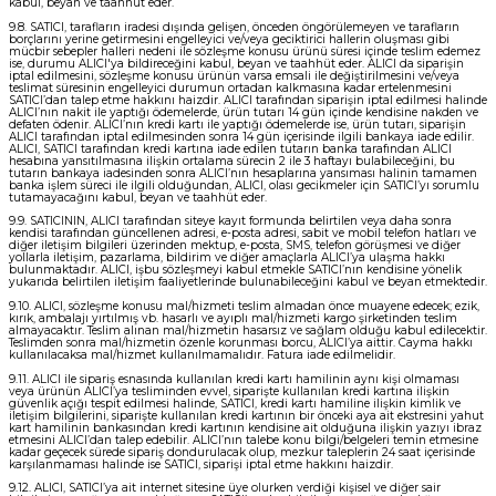
kabul, beyan ve taahhüt eder.
9.8. SATICI, tarafların iradesi dışında gelişen, önceden öngörülemeyen ve tarafların
borçlarını yerine getirmesini engelleyici ve/veya geciktirici hallerin oluşması gibi
mücbir sebepler halleri nedeni ile sözleşme konusu ürünü süresi içinde teslim edemez
ise, durumu ALICI'ya bildireceğini kabul, beyan ve taahhüt eder. ALICI da siparişin
iptal edilmesini, sözleşme konusu ürünün varsa emsali ile değiştirilmesini ve/veya
teslimat süresinin engelleyici durumun ortadan kalkmasına kadar ertelenmesini
SATICI’dan talep etme hakkını haizdir. ALICI tarafından siparişin iptal edilmesi halinde
ALICI’nın nakit ile yaptığı ödemelerde, ürün tutarı 14 gün içinde kendisine nakden ve
defaten ödenir. ALICI’nın kredi kartı ile yaptığı ödemelerde ise, ürün tutarı, siparişin
ALICI tarafından iptal edilmesinden sonra 14 gün içerisinde ilgili bankaya iade edilir.
ALICI, SATICI tarafından kredi kartına iade edilen tutarın banka tarafından ALICI
hesabına yansıtılmasına ilişkin ortalama sürecin 2 ile 3 haftayı bulabileceğini, bu
tutarın bankaya iadesinden sonra ALICI’nın hesaplarına yansıması halinin tamamen
banka işlem süreci ile ilgili olduğundan, ALICI, olası gecikmeler için SATICI’yı sorumlu
tutamayacağını kabul, beyan ve taahhüt eder.
9.9. SATICININ, ALICI tarafından siteye kayıt formunda belirtilen veya daha sonra
kendisi tarafından güncellenen adresi, e-posta adresi, sabit ve mobil telefon hatları ve
diğer iletişim bilgileri üzerinden mektup, e-posta, SMS, telefon görüşmesi ve diğer
yollarla iletişim, pazarlama, bildirim ve diğer amaçlarla ALICI’ya ulaşma hakkı
bulunmaktadır. ALICI, işbu sözleşmeyi kabul etmekle SATICI’nın kendisine yönelik
yukarıda belirtilen iletişim faaliyetlerinde bulunabileceğini kabul ve beyan etmektedir.
9.10. ALICI, sözleşme konusu mal/hizmeti teslim almadan önce muayene edecek; ezik,
kırık, ambalajı yırtılmış vb. hasarlı ve ayıplı mal/hizmeti kargo şirketinden teslim
almayacaktır. Teslim alınan mal/hizmetin hasarsız ve sağlam olduğu kabul edilecektir.
Teslimden sonra mal/hizmetin özenle korunması borcu, ALICI’ya aittir. Cayma hakkı
kullanılacaksa mal/hizmet kullanılmamalıdır. Fatura iade edilmelidir.
9.11. ALICI ile sipariş esnasında kullanılan kredi kartı hamilinin aynı kişi olmaması
veya ürünün ALICI’ya tesliminden evvel, siparişte kullanılan kredi kartına ilişkin
güvenlik açığı tespit edilmesi halinde, SATICI, kredi kartı hamiline ilişkin kimlik ve
iletişim bilgilerini, siparişte kullanılan kredi kartının bir önceki aya ait ekstresini yahut
kart hamilinin bankasından kredi kartının kendisine ait olduğuna ilişkin yazıyı ibraz
etmesini ALICI’dan talep edebilir. ALICI’nın talebe konu bilgi/belgeleri temin etmesine
kadar geçecek sürede sipariş dondurulacak olup, mezkur taleplerin 24 saat içerisinde
karşılanmaması halinde ise SATICI, siparişi iptal etme hakkını haizdir.
9.12. ALICI, SATICI’ya ait internet sitesine üye olurken verdiği kişisel ve diğer sair