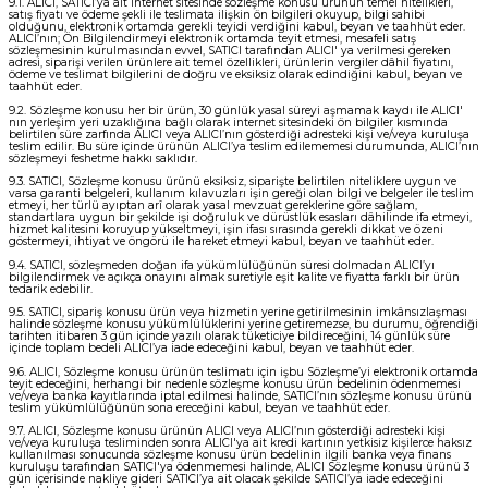
9.1. ALICI, SATICI’ya ait internet sitesinde sözleşme konusu ürünün temel nitelikleri,
satış fiyatı ve ödeme şekli ile teslimata ilişkin ön bilgileri okuyup, bilgi sahibi
olduğunu, elektronik ortamda gerekli teyidi verdiğini kabul, beyan ve taahhüt eder.
ALICI’nın; Ön Bilgilendirmeyi elektronik ortamda teyit etmesi, mesafeli satış
sözleşmesinin kurulmasından evvel, SATICI tarafından ALICI' ya verilmesi gereken
adresi, siparişi verilen ürünlere ait temel özellikleri, ürünlerin vergiler dâhil fiyatını,
ödeme ve teslimat bilgilerini de doğru ve eksiksiz olarak edindiğini kabul, beyan ve
taahhüt eder.
9.2. Sözleşme konusu her bir ürün, 30 günlük yasal süreyi aşmamak kaydı ile ALICI'
nın yerleşim yeri uzaklığına bağlı olarak internet sitesindeki ön bilgiler kısmında
belirtilen süre zarfında ALICI veya ALICI’nın gösterdiği adresteki kişi ve/veya kuruluşa
teslim edilir. Bu süre içinde ürünün ALICI’ya teslim edilememesi durumunda, ALICI’nın
sözleşmeyi feshetme hakkı saklıdır.
9.3. SATICI, Sözleşme konusu ürünü eksiksiz, siparişte belirtilen niteliklere uygun ve
varsa garanti belgeleri, kullanım kılavuzları işin gereği olan bilgi ve belgeler ile teslim
etmeyi, her türlü ayıptan arî olarak yasal mevzuat gereklerine göre sağlam,
standartlara uygun bir şekilde işi doğruluk ve dürüstlük esasları dâhilinde ifa etmeyi,
hizmet kalitesini koruyup yükseltmeyi, işin ifası sırasında gerekli dikkat ve özeni
göstermeyi, ihtiyat ve öngörü ile hareket etmeyi kabul, beyan ve taahhüt eder.
9.4. SATICI, sözleşmeden doğan ifa yükümlülüğünün süresi dolmadan ALICI’yı
bilgilendirmek ve açıkça onayını almak suretiyle eşit kalite ve fiyatta farklı bir ürün
tedarik edebilir.
9.5. SATICI, sipariş konusu ürün veya hizmetin yerine getirilmesinin imkânsızlaşması
halinde sözleşme konusu yükümlülüklerini yerine getiremezse, bu durumu, öğrendiği
tarihten itibaren 3 gün içinde yazılı olarak tüketiciye bildireceğini, 14 günlük süre
içinde toplam bedeli ALICI’ya iade edeceğini kabul, beyan ve taahhüt eder.
9.6. ALICI, Sözleşme konusu ürünün teslimatı için işbu Sözleşme’yi elektronik ortamda
teyit edeceğini, herhangi bir nedenle sözleşme konusu ürün bedelinin ödenmemesi
ve/veya banka kayıtlarında iptal edilmesi halinde, SATICI’nın sözleşme konusu ürünü
teslim yükümlülüğünün sona ereceğini kabul, beyan ve taahhüt eder.
9.7. ALICI, Sözleşme konusu ürünün ALICI veya ALICI’nın gösterdiği adresteki kişi
ve/veya kuruluşa tesliminden sonra ALICI'ya ait kredi kartının yetkisiz kişilerce haksız
kullanılması sonucunda sözleşme konusu ürün bedelinin ilgili banka veya finans
kuruluşu tarafından SATICI'ya ödenmemesi halinde, ALICI Sözleşme konusu ürünü 3
gün içerisinde nakliye gideri SATICI’ya ait olacak şekilde SATICI’ya iade edeceğini