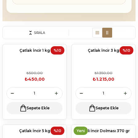
SIRALA
Çatlak İncir 1 kg
%10
Çatlak İncir 3 kg
%10
₺500,00
₺1.350,00
₺450,00
₺1.215,00
Sepete Ekle
Sepete Ekle
Çatlak İncir 5 kg
%10
Yeni
Cevizli İncir Dolması 370 gr