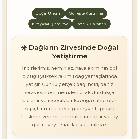
Doğal Üretim
Güneşte Kurutma
Kimyasal İşlem Yok
Tazelik Garantisi
☀️ Dağların Zirvesinde Doğal
Yetiştirme
İncirlerimiz, nemin az, hava akımının bol
olduğu yüksek rakımlı dağ yamaçlarında
yetişir. Çünkü gerçek dağ inciri, deniz
seviyesindeki nemden uzak durdukça
ballanır ve incecik bir kabuğa sahip olur.
Ağaçlarımız sadece güneş ve toprakla
beslenir; verimi artırmak için hiçbir yapay
gübre veya zirai ilaç kullanılmaz.