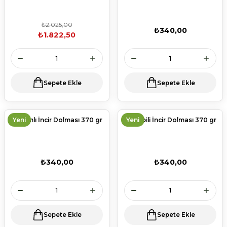
₺2.025,00
₺340,00
₺1.822,50
Sepete Ekle
Sepete Ekle
Susamlı İncir Dolması 370 gr
Yeni
Leblebili İncir Dolması 370 gr
Yeni
₺340,00
₺340,00
Sepete Ekle
Sepete Ekle