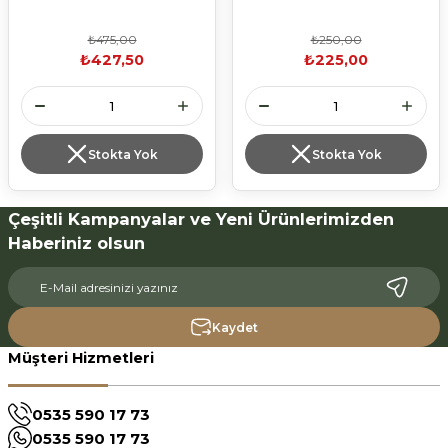
₺475,00
₺250,00
₺427,50
₺225,00
Stokta Yok
Stokta Yok
Çeşitli Kampanyalar ve Yeni Ürünlerimizden
Haberiniz olsun
Kaydet
Müşteri Hizmetleri
0535 590 17 73
0535 590 17 73