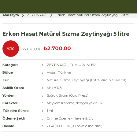
Anasayfa
ZEYTİNYAĞI
Erken Hasat Natürel Sızma Zeytinyağı 5 litre
Erken Hasat Natürel Sızma Zeytinyağı 5 litre
₺2.700,00
%10
₺3.000,00
Kategori
ZEYTİNYAĞI
,
TÜM ÜRÜNLER
Bölge
Aydın, Türkiye
Tür
Naturel Sızma Zeytinyağı (Extra Virgin Olive Oil)
Asitlik Oranı
Max %0,8
Yöntem
Soğuk Sıkım (Cold Press)
Karakter
Meyvemsi aroma, dengeli yakıcılık
Tüketim Süresi
1 Yıl
Ödeme Şekli
Online Ödeme - Havale & Eft
Havale
2.646,00 TL (%2,00 havale indirimi)