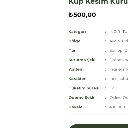
Küp Kesim Kuru 
₺500,00
Kategori
İNCİR
,
TÜ
Bölge
Aydın, Tür
Tür
Sarılop (D
Kurutma Şekli
Dalında b
Yöntem
İncirlerin
Karakter
İnce kabuk
Tüketim Süresi
1 Yıl
Ödeme Şekli
Online Öd
Havale
490,00 TL 