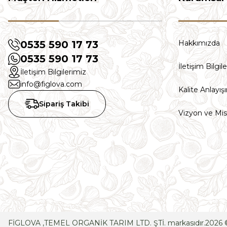
h... ç... | 06/03/2026
Deneyimini Paylaş
0535 590 17 73
Hakkımızda
0535 590 17 73
İletişim Bilgil
İletişim Bilgilerimiz
info@figlova.com
Kalite Anlayış
Sipariş Takibi
Vizyon ve M
FİGLOVA ,TEMEL ORGANİK TARIM LTD. ŞTİ. markasıdır.2026 © Tüm h