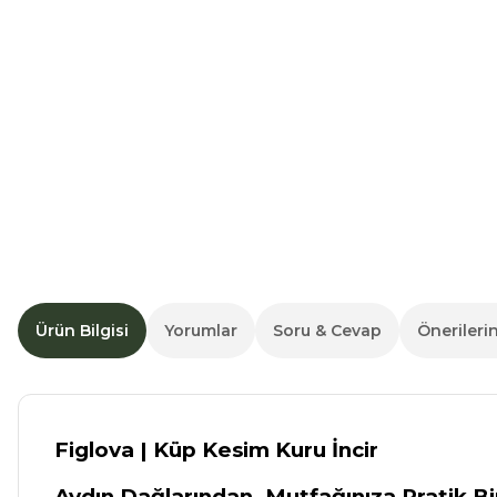
Ürün Bilgisi
Yorumlar
Soru & Cevap
Önerilerin
Figlova | Küp Kesim Kuru İncir
Aydın Dağlarından, Mutfağınıza Pratik B