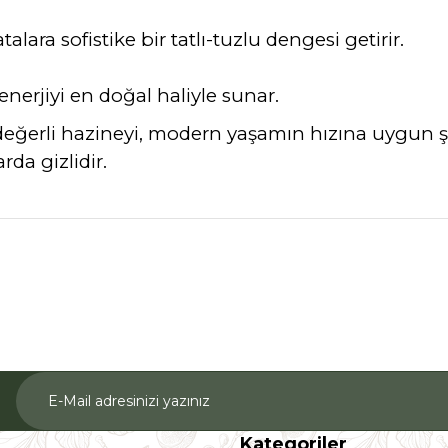
alara sofistike bir tatlı-tuzlu dengesi getirir.
nerjiyi en doğal haliyle sunar.
ğerli hazineyi, modern yaşamın hızına uygun ş
da gizlidir.
nularda yetersiz gördüğünüz noktaları öneri formunu kullanarak tarafımız
Ürün hakkında henüz soru sorulmamış.
Bu ürüne ilk yorumu siz yapın!
Yorum Yaz
Soru Sor
Kategoriler