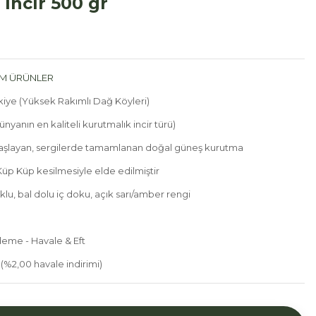
İncir 500 gr
M ÜRÜNLER
kiye (Yüksek Rakımlı Dağ Köyleri)
ünyanın en kaliteli kurutmalık incir türü)
aşlayan, sergilerde tamamlanan doğal güneş kurutma
 Küp Küp kesilmesiyle elde edilmiştir
lu, bal dolu iç doku, açık sarı/amber rengi
eme - Havale & Eft
(%2,00 havale indirimi)