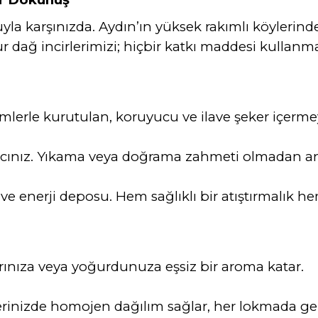
muyla karşınızda. Aydın’ın yüksek rakımlı köylerin
 dağ incirlerimizi; hiçbir katkı maddesi kullanm
lerle kurutulan, koruyucu ve ilave şeker içermey
mcınız. Yıkama veya doğrama zahmeti olmadan an
e enerji deposu. Hem sağlıklı bir atıştırmalık hem
arınıza veya yoğurdunuza eşsiz bir aroma katar.
rinizde homojen dağılım sağlar, her lokmada gerçek