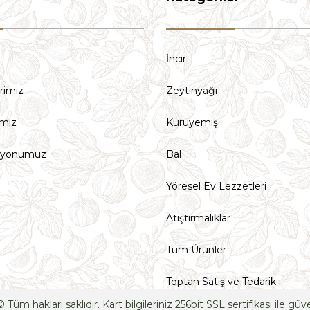
İncir
Gönder
erimiz
Zeytinyağı
ımız
Kuruyemiş
isyonumuz
Bal
Yöresel Ev Lezzetleri
Atıştırmalıklar
Tüm Ürünler
Toptan Satış ve Tedarik
akları saklıdır. Kart bilgileriniz 256bit SSL sertifikası ile güv